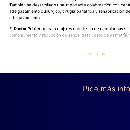
También ha desarrollado una importante colaboración con cent
adelgazamiento quirúrgico, cirugía bariátrica y rehabilitación d
adelgazamiento.
El
Doctor Poirier
opera a mujeres con deseo de cambiar sus sen
como aumento y reducción de senos, trata casos de asimetría, f
malformaciones del pezón y casos de reconstrucción mamaria 
También ofrece soluciones para hombres que sufren de mama m
Leer más
ginecomastia.
El Doctor Poirier también es especialistaen cirugía de abdome
sea que la piel se quede flácidadespués del embarazo o despu
También realiza liftings de brazos y muslos y también aumento 
Pide más info
Ya sea para el mentón, brazos, espalda, estómago, caderas, glút
pantorrillas, el Dr. Poirier puede armonizar tu figura realizando
ayudarte a conseguirun rostro más joven, realiza liftings faciales,
así como inyecciones de Botox y ácido hialurónico.
Además, con el fin de armonizar los rasgos faciales, ofrece int
rinoplastia, genioplastia, profiloplastia y también, opera en caso