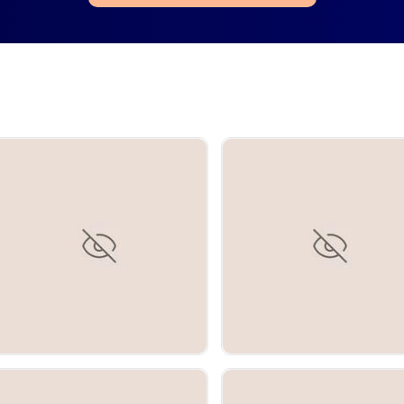
AUMENTO DE PECHO
Pezones invertidos
e París y realiza sus
ue Sainte-Marie de Osny
 Hospital Argenteuil.