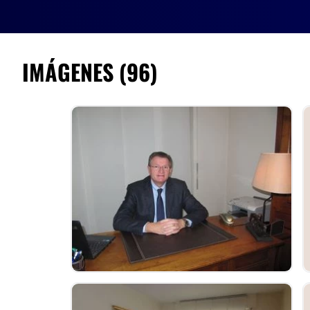
Localización
El
Doctor Fabrice Poirier
recibe a sus pacientes en su consultad
intervenciones en la Clinique du Mont Louis de París, la Cliniq
IMÁGENES (96)
l'Oserais y en el departamento de cirugía plástica y estética del