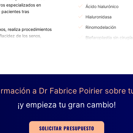
ros especializados en
Ácido hialurónico
e pacientes tras
Hialuronidasa
Rinomodelación
os, realiza procedimientos
lacidez de los senos,
Blefaroplastia sin cirugía
después del cáncer.
Lifting sin cirugía
ientras practican
n para mujeres y hombres, ya
DERMATOLOGÍA
és de la pérdida de peso.
de glúteos conprótesis.
Lunares
rmación a Dr Fabrice Poirier sobre t
eos, muslos, rodillas o
 una liposucción.Para
CIRUGÍA ÍNTIMA
¡y empieza tu gran cambio!
 blefaroplastias, lipofilling
Labioplastia
ervenciones como otoplastia,
SOLICITAR PRESUPUESTO
s de asimetría del rostro.