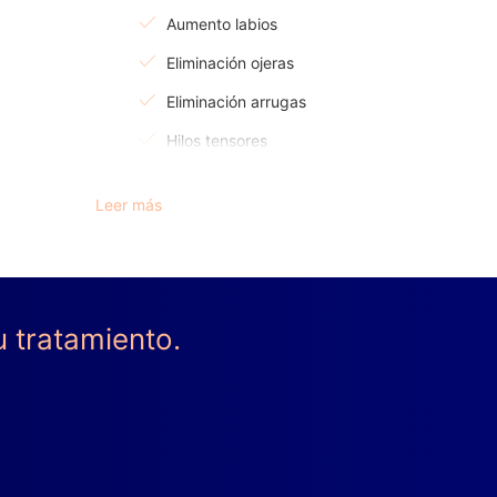
Aumento labios
Eliminación ojeras
Eliminación arrugas
Hilos tensores
Skinbooster
Leer más
Xantelasmas
u tratamiento.